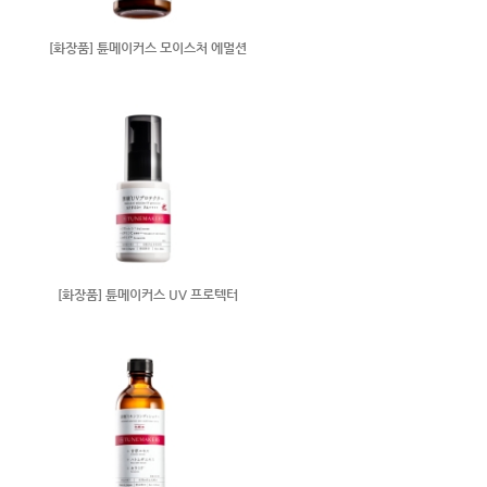
[화장품] 튠메이커스 모이스처 에멀션
[화장품] 튠메이커스 UV 프로텍터