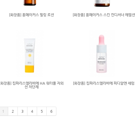
[화장품] 튠메이커스 필링 로션
[화장품] 튠메이커스 스킨 컨디셔너 에멀션
[화장품] 킴파리스엘라비에 HA 워터풀 자외
[화장품] 킴파리스엘라비에 피디알엔 세럼
선 차단제
1
2
3
4
5
6